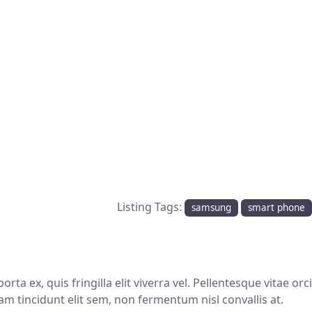
Listing Tags:
samsung
smart phone
ta ex, quis fringilla elit viverra vel. Pellentesque vitae orci
lam tincidunt elit sem, non fermentum nisl convallis at.