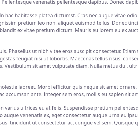
 Pellentesque venenatis pellentesque dapibus. Donec dapibu
. In hac habitasse platea dictumst. Cras nec augue vitae od
issim pretium leo non, aliquet euismod tellus. Donec tinci
blandit ex vitae pretium dictum. Mauris eu lorem eu ex auct
s. Phasellus ut nibh vitae eros suscipit consectetur. Etiam t
 egestas feugiat nisi ut lobortis. Maecenas tellus risus, con
. Vestibulum sit amet vulputate diam. Nulla metus dui, ultri
lestie laoreet. Morbi efficitur quis neque sit amet ornare.
 ac accumsan ante. Integer sem eros, mollis eu sapien sit ame
n varius ultrices eu at felis. Suspendisse pretium pellentes
bero augue venenatis ex, eget consectetur augue urna eu ips
risus, tincidunt ut consectetur ac, congue vel sem. Quisque q