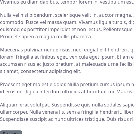
Vivamus eu diam dapibus, tempor lorem in, vestibulum est.
Nulla vel nisi bibendum, scelerisque velit in, auctor magna
commodo. Fusce vel massa quam. Vivamus ligula turpis, dign
euismod ex porttitor imperdiet et non lectus. Pellentesque 
Proin et sapien a magna mollis pharetra.
Maecenas pulvinar neque risus, nec feugiat elit hendrerit qui
lorem, fringilla at finibus eget, vehicula eget ipsum. Etiam
accumsan risus ac justo pretium, at malesuada urna facilisis
sit amet, consectetur adipiscing elit.
Praesent eget molestie dolor. Nulla pretium cursus ipsum mo
id eros nec ligula interdum ultricies at tincidunt mi. Mauris
Aliquam erat volutpat. Suspendisse quis nulla sodales sapie
ullamcorper. Nulla venenatis, sem a fringilla hendrerit, li
Suspendisse suscipit ac nunc ultrices tristique. Duis risus 
Previous